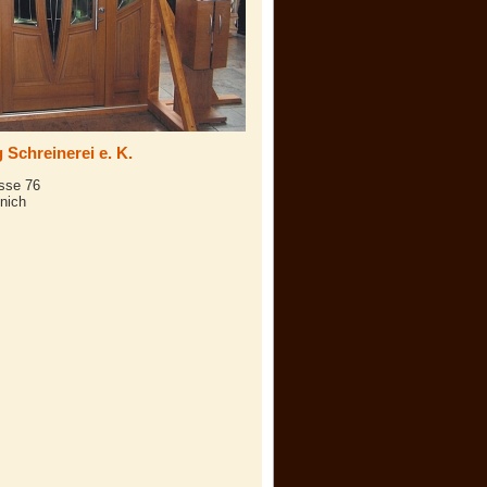
 Schreinerei e. K.
sse 76
nich